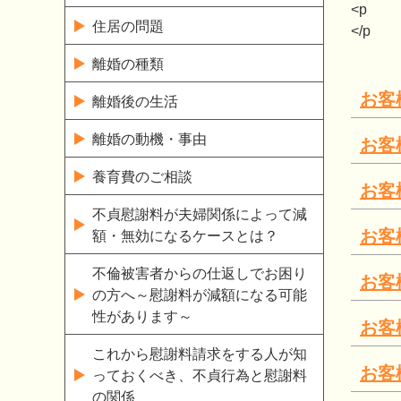
<p
住居の問題
</p
離婚の種類
お客
離婚後の生活
離婚の動機・事由
お客
養育費のご相談
お客
不貞慰謝料が夫婦関係によって減
お客
額・無効になるケースとは？
不倫被害者からの仕返しでお困り
お客
の方へ～慰謝料が減額になる可能
性があります～
お客
これから慰謝料請求をする人が知
お客
っておくべき、不貞行為と慰謝料
の関係