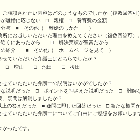
、ご相談されたい内容はどのようなものでしたか（複数回答可
手が離婚に応じない □ 親権 □ 養育費の金額
産分与 ■ その他（ 離婚のしかた
）
務所にお越しいただいた理由を教えてください（複数回答可）
の近くにあったから
□ 解決実績が豊富だから
人の紹介 ■
その他（ ホームページを見て ）
させていただいた弁護士はどちらでしたか？
田 □ 増山 □ 池田 □ 榎田
谷
させていただいた弁護士の説明はいかがでしたか？
身な説明だった □ ポイントを押さえた説明だった □ 難解
後、疑問は解消しましたか？
定以上の答えだった ■ 疑問に即した回答だった □ 新たな疑問
させていただいた弁護士についてご自由にご感想をお願いしま
——————————————————————–
よかったです。