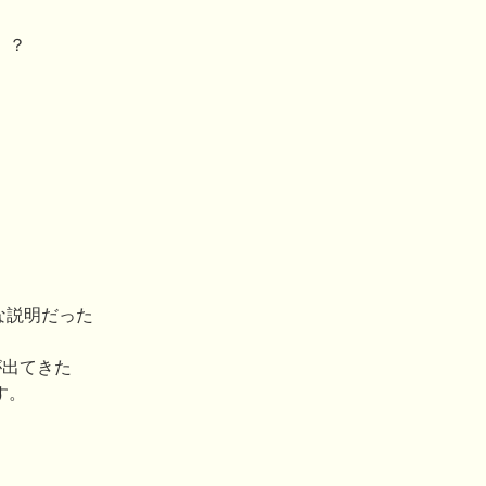
）？
。
な説明だった
が出てきた
す。