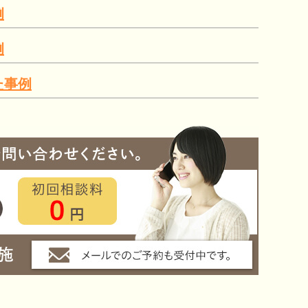
例
例
た事例