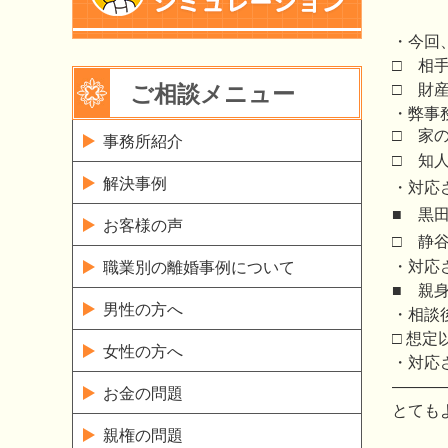
・今回
□ 相
ご相談メニュー
□ 財
・弊事
□ 家
事務所紹介
□ 知
解決事例
・対応
■ 黒
お客様の声
□ 静
・対応
職業別の離婚事例について
■ 親
男性の方へ
・相談
□ 想
女性の方へ
・対応
———
お金の問題
とても
親権の問題