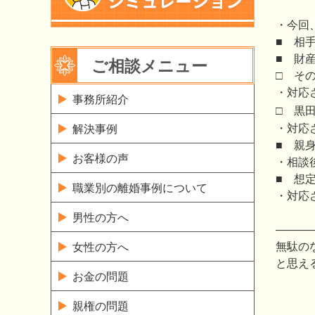
・今回
■ 相
■ 財
ご相談メニュー
□
・対応
事務所紹介
□ 黒
・対応
解決事例
■ 親
お客様の声
・相談
■ 想
職業別の離婚事例について
・対応
男性の方へ
———
無駄の
女性の方へ
と思え
お金の問題
親権の問題