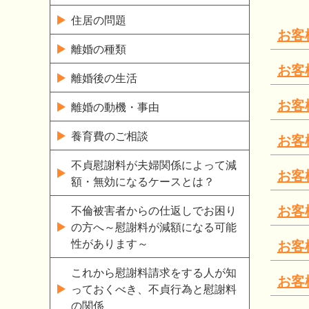
住居の問題
お客
離婚の種類
お客
離婚後の生活
お客
離婚の動機・事由
養育費のご相談
お客
不貞慰謝料が夫婦関係によって減
お客
額・無効になるケースとは？
お客
不倫被害者からの仕返しでお困り
の方へ～慰謝料が減額になる可能
性があります～
お客
これから慰謝料請求をする人が知
お客
っておくべき、不貞行為と慰謝料
の関係