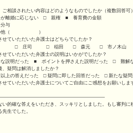
、ご相談されたい内容はどのようなものでしたか（複数回答可
手が離婚に応じない □ 親権 ■ 養育費の金額
産分与
 その他（
）
させていただいた弁護士はどちらでしたか？
田 □ 庄司 □ 稲田 □ 森元 □ 市ノ木山 
させていただいた弁護士の説明はいかがでしたか？
身な説明だった ■ ポイントを押さえた説明だった □ 難解
後、疑問は解消しましたか？
定以上の答えだった □ 疑問に即した回答だった □ 新たな疑
させていただいた弁護士についてご自由にご感想をお願いしま
——————————————————————–
ない的確な答えをいただき、スッキリとしました。もし審判に
る先生でした。