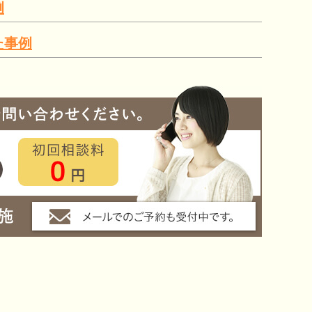
例
た事例