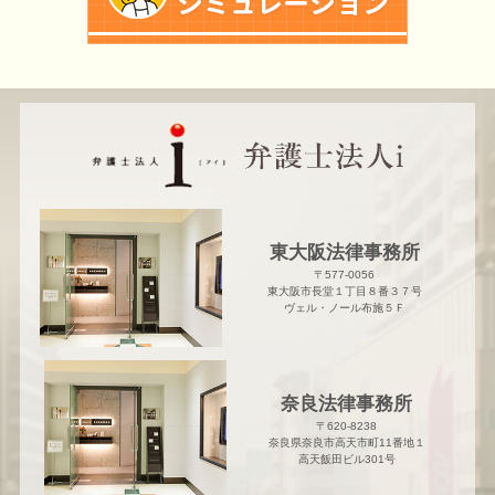
東大阪法律事務所
〒577-0056
東大阪市長堂１丁目８番３７号
ヴェル・ノール布施５Ｆ
奈良法律事務所
〒620-8238
奈良県奈良市高天市町11番地１
高天飯田ビル301号