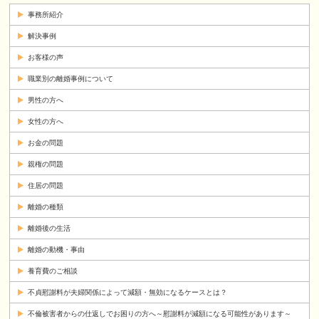
事務所紹介
解決事例
お客様の声
職業別の離婚事例について
男性の方へ
女性の方へ
お金の問題
親権の問題
住居の問題
離婚の種類
離婚後の生活
離婚の動機・事由
養育費のご相談
不貞慰謝料が夫婦関係によって減額・無効になるケースとは？
不倫被害者からの仕返しでお困りの方へ～慰謝料が減額になる可能性があります～