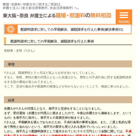
慰謝料請求に対しての早期解決、減額請求を行えた事例(解決事例31)
慰謝料請求に対しての早期解決、減額請求を行えた事例
依頼者：女性（Yさん）
事情
Yさんは、既婚男性と２ヶ月ほど前よりお付き合いをしていました。
すると、突然、男性の妻の代理人となった弁護士から、男性との不貞行為に対する慰謝料請求
をする旨の通知が送られてきました。
そこで、交渉の進め方や慰謝料の相場などが分からないということで、相談に来られました。
結果
弁護士がYさんの代理人となり、相手方と交渉をすることになりました。
まず、受任通知（弁護士が代理人に就きましたので、今後は弁護士から連絡をします、という
もの）を相手方に送付し、相手方との直接交渉が始まりました。
Yさんは、早期解決を望んでおられたため、不貞行為等の事実を認め、また、二度と私的な理
由で男性と会わないという、相手方の要求も受け入れる意向でいらっしゃいました。
しかし、相手方より慰謝料請求として提示されていた３００万円という金額に関しては、
不貞
行為に至るまでの経緯や、Yさんに金銭的余裕のない状況であるという事情があったため
、減