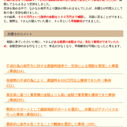
額してもらえるよう交渉をしました。
交渉を進める中で、なかなか相手方より譲歩が得られませんでしたが、弁護士が代理人として
粘り強く交渉を続けました。
その結果、
３００万円という請求の金額を１５０万円まで減額
し、示談に至ることができまし
た。期間も、Yさんの望んでいた通り、３ヶ月という
早期解決
ができました。
弁護士のコメント
相談に来ていただいた時に、Yさんが
ある程度の金額までは、支払う覚悟ができていたた
め
、金額交渉のみを行なうことで、争点が少なくなり、早期解決が可能になったと考えます。
不貞行為の相手方に対する慰謝料請求で，交渉による増額を実現した事案
（事例214）
長期間の不貞行為により、慰謝料を200万円以上獲得できた件（事例
211）
算定表に基づく養育費の金額よりも高い金額で養育費を獲得できた事例
（事例205）
弊所のサポートとして継続相談サポートを選択し、弁護士がアドバイスを
行った事例（事例202）
最終的に条件を良くすることで離婚を選択した事例（199）