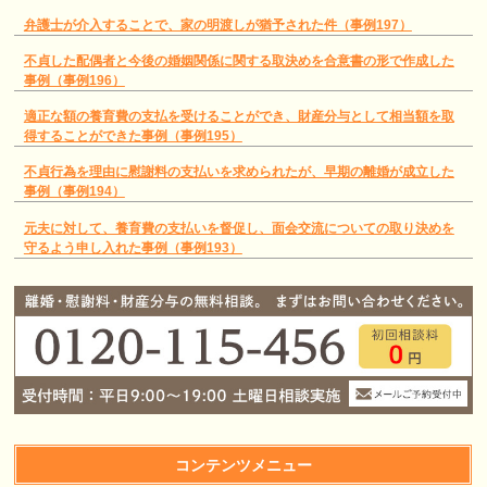
弁護士が介入することで、家の明渡しが猶予された件（事例197）
不貞した配偶者と今後の婚姻関係に関する取決めを合意書の形で作成した
事例（事例196）
適正な額の養育費の支払を受けることができ、財産分与として相当額を取
得することができた事例（事例195）
不貞行為を理由に慰謝料の支払いを求められたが、早期の離婚が成立した
事例（事例194）
元夫に対して、養育費の支払いを督促し、面会交流についての取り決めを
守るよう申し入れた事例（事例193）
コンテンツメニュー